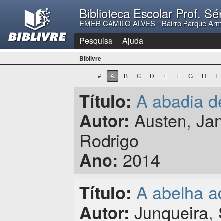
Biblioteca Escolar Prof. Sé
EMEB CAMILO ALVES - Bairro Parque Arm
Pesquisa
Ajuda
Biblivre
#
A
B
C
D
E
F
G
H
I
A abadia d
Título:
Austen, Jan
Autor:
Rodrigo
2014
Ano:
A abelha a
Título:
Junqueira, 
Autor: