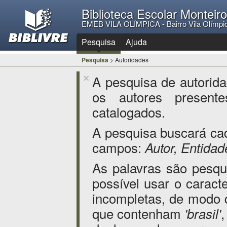
Biblioteca Escolar Monteir
EMEB VILA OLÍMPICA - Bairro Vila Olímpi
Pesquisa
Ajuda
Pesquisa
> Autoridades
A pesquisa de autorid
×
os autores presente
catalogados.
A pesquisa buscará ca
campos:
Autor, Entida
As palavras são pesq
possível usar o caract
incompletas, de modo
que contenham
'brasil'