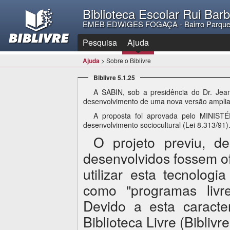
Biblioteca Escolar Rui Bar
EMEB EDWIGES FOGAÇA - Bairro Parque
Pesquisa
Ajuda
Ajuda
> Sobre o Biblivre
Biblivre 5.1.25
A SABIN, sob a presidência do Dr. Je
desenvolvimento de uma nova versão amplia
A proposta foi aprovada pelo MINIST
desenvolvimento sociocultural (Lei 8.313/91)
O projeto previu, d
desenvolvidos fossem o
utilizar esta tecnolog
como "programas livre
Devido a esta caracte
Biblioteca Livre (Biblivre