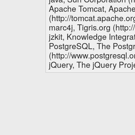
Apache Tomcat, Apache
(http://tomcat.apache.or
marc4j, Tigris.org (http:/
jzkit, Knowledge Integrat
PostgreSQL, The Postg
(http://www.postgresql.o
jQuery, The jQuery Proje