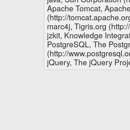
Apache Tomcat, Apache
(http://tomcat.apache.or
marc4j, Tigris.org (http:/
jzkit, Knowledge Integrat
PostgreSQL, The Postg
(http://www.postgresql.o
jQuery, The jQuery Proje